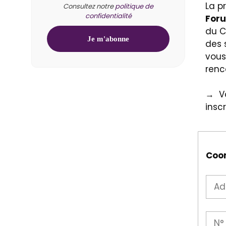
La p
Consultez notre
politique de
confidentialité
Foru
du C
des 
vous
renc
→ Vo
insc
Coo