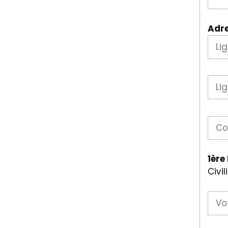
Adr
1ère
Civil