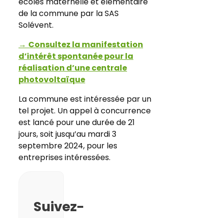
écoles maternelle et élémentaire
de la commune par la SAS
Solévent.
→
Consultez la manifestation
d’intérêt spontanée pour la
réalisation d’une centrale
photovoltaïque
La commune est intéressée par un
tel projet. Un appel à concurrence
est lancé pour une durée de 21
jours, soit jusqu’au mardi 3
septembre 2024, pour les
entreprises intéressées.
Suivez-