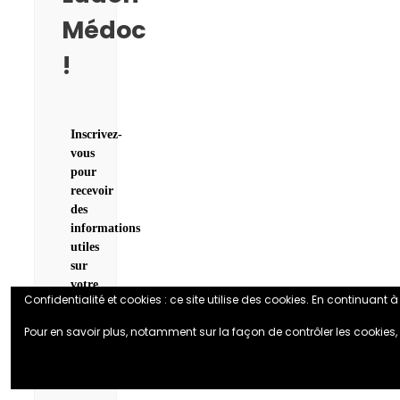
Médoc
!
Inscrivez-
vous
pour
recevoir
des
informations
utiles
sur
votre
Confidentialité et cookies : ce site utilise des cookies. En continuant à 
commune
:
Pour en savoir plus, notamment sur la façon de contrôler les cookies,
actualités,
informations,
événements...