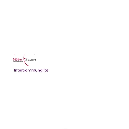
lundi 09:00-12:00 14:00-18:00
mardi 08:30-12:00 14:00-17:30
mercredi 08:30-12:00 14:00-17:30
jeudi 08:30-12:00 14:00-17:30
vendredi 08:30-12:00 14:00-17:30
Ordures ménagères et déchetterie
Structures multi-accueils
Accueil de Loisirs Sans Hébergement (ALSH)