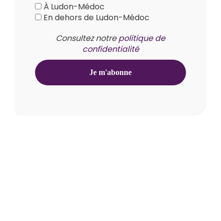
À Ludon-Médoc
En dehors de Ludon-Médoc
Consultez notre
politique de
confidentialité
1 rue de la Mairie
33290 Ludon-Médoc
05 57 88 44 09
contact@ludonmedoc.fr