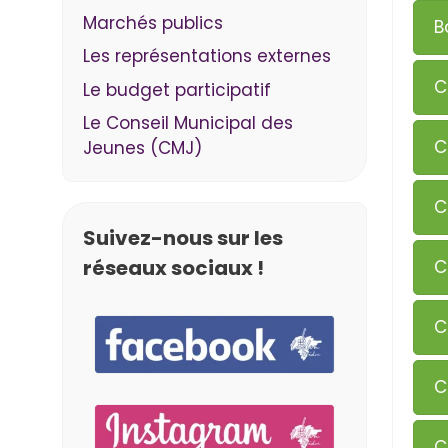
Marchés publics
B
Les représentations externes
C
Le budget participatif
Le Conseil Municipal des
C
Jeunes (CMJ)
C
Suivez-nous sur les
réseaux sociaux !
C
C
C
C