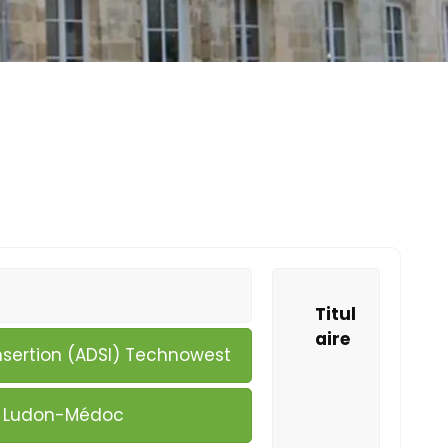
Titul
aire
nsertion (ADSI) Technowest
de Ludon-Médoc