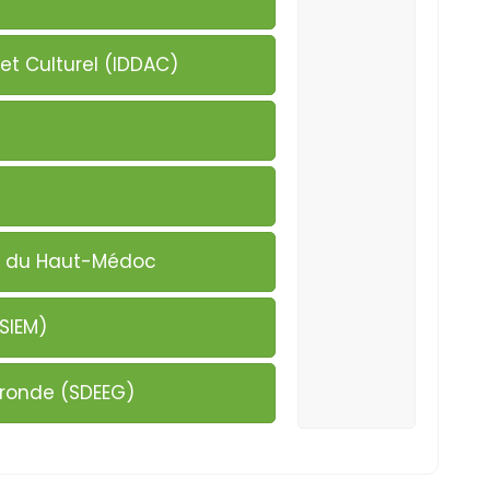
et Culturel (IDDAC)
M) du Haut-Médoc
SIEM)
ironde (SDEEG)