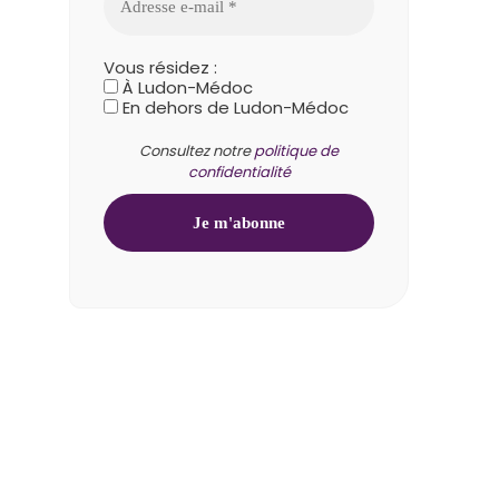
Vous résidez :
À Ludon-Médoc
En dehors de Ludon-Médoc
Consultez notre
politique de
confidentialité
1 rue de la Mairie
33290 Ludon-Médoc
05 57 88 44 09